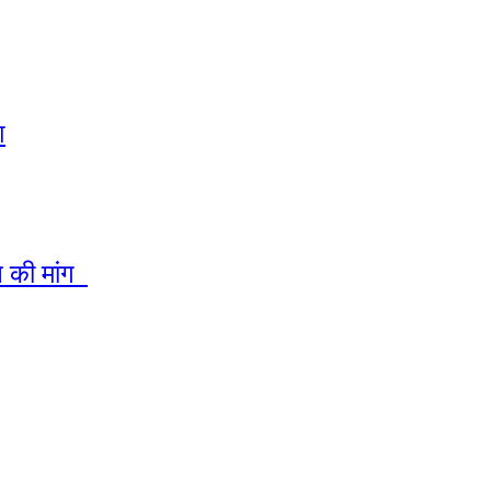
श
टन की मांग