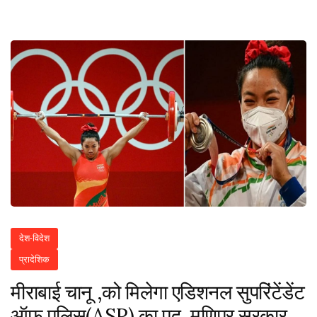
देश-विदेश
प्रादेशिक
मीराबाई चानू ,को मिलेगा एडिशनल सुपरिंटेंडेंट
ऑफ़ पुलिस(ASP) का पद, मणिपुर सरकार