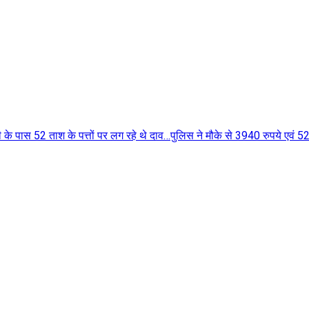
रित लघु फिल्म ‘‘भूमका’’ का विमोचन किय