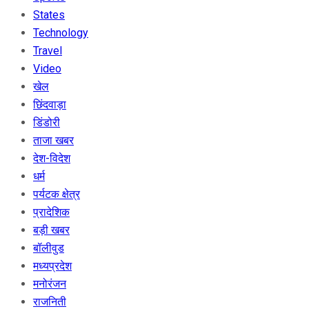
States
Technology
Travel
Video
खेल
छिंदवाड़ा
डिंडोरी
ताजा खबर
देश-विदेश
धर्म
पर्यटक क्षेत्र
प्रादेशिक
बड़ी खबर
बॉलीवुड
मध्यप्रदेश
मनोरंजन
राजनिती