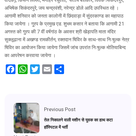
वादक), किसन लल्ला, मनोहर रघुवंशी, संतोष बंशकार, विवेक सिकंदरपुरे,
अभिषेक सिकंदरपुरे, जय चन्द्रवंशी, नरेन्द्र डोले आदि उपस्थित रहे ।
आगामी शनिवार को जनता कालोनी में छिंदवाड़ा में सुंदरकाण्ड का महापाठ
किया जायेगा । गु्रप के प्रमुख एड. शुभम कसार ने बताया कि आगामी 21
अगस्त को गु्रप की 7 वीं वर्षगांठ के अवसर श्री खेड़ापति माता मंदिर
सुक्लूढाना में अखण्ड रामकीर्तन, रक्तदान षिविर के साथ-साथ निःषुल्क नेत्र
षिविर का आयोजन किया जायेगा जिसमें जांच उपरांत निःषुल्क मोतियाबिन्द
का आपरेषन करवाया जायेगा ।
Facebook
WhatsApp
Twitter
Email
Share
Previous Post
तेल निकालने वाली मशीन से युवक का हाथ कटा
हॉस्पिटल में भर्ती