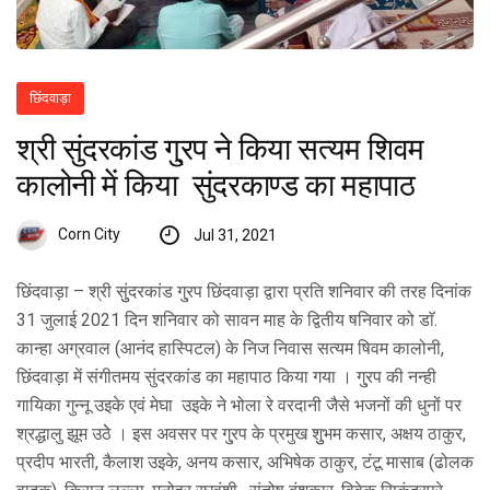
छिंदवाड़ा
श्री सुंदरकांड गु्रप ने किया सत्यम शिवम
कालोनी में किया सुंदरकाण्ड का महापाठ
Corn City
Jul 31, 2021
छिंदवाड़ा – श्री सुुंदरकांड गु्रप छिंदवाड़ा द्वारा प्रति शनिवार की तरह दिनांक
31 जुलाई 2021 दिन शनिवार को सावन माह के द्वितीय षनिवार को डाॅ.
कान्हा अग्रवाल (आनंद हास्पिटल) के निज निवास सत्यम षिवम कालोनी,
छिंदवाड़ा में संगीतमय सुंदरकांड का महापाठ किया गया । गु्रप की नन्ही
गायिका गुन्नू उइके एवं मेघा उइके ने भोला रे वरदानी जैसे भजनों की धुनों पर
श्रद्धालु झूम उठेे । इस अवसर पर गु्रप के प्रमुख शुुभम कसार, अक्षय ठाकुर,
प्रदीप भारती, कैलाश उइके, अनय कसार, अभिषेक ठाकुर, टंटू मासाब (ढोलक