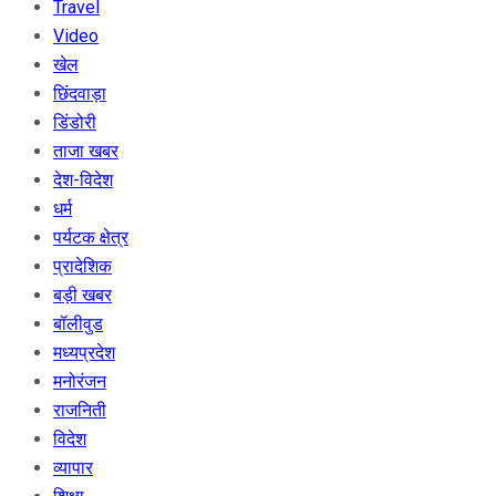
Travel
Video
खेल
छिंदवाड़ा
डिंडोरी
ताजा खबर
देश-विदेश
धर्म
पर्यटक क्षेत्र
प्रादेशिक
बड़ी खबर
बॉलीवुड
मध्यप्रदेश
मनोरंजन
राजनिती
विदेश
व्यापार