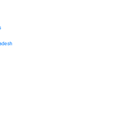
s
adesh