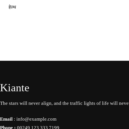
हेल्थ
Kiante
The stars will never align, and the traffic lights of life will nev
Email
: info@example.com
Phone :
00249 123 333 7199