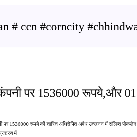
nan # ccn #corncity #chhind
न कंपनी पर 1536000 रूपये,और 01
न कंपनी पर 1536000 रूपये की शास्ति अधिरोपित अवैध उत्खनन में संलिप्त 
प्रकरण में