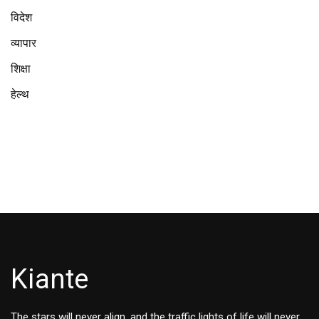
विदेश
व्यापार
शिक्षा
हेल्थ
Kiante
The stars will never align, and the traffic lights of life will never