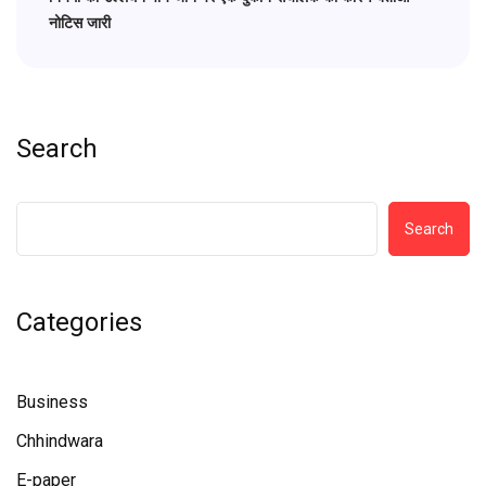
नोटिस जारी
Search
Search
Categories
Business
Chhindwara
E-paper